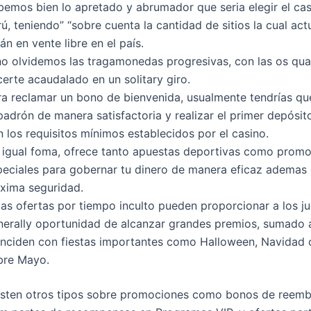
bemos bien lo apretado y abrumador que seria elegir el cas
ú, teniendo” “sobre cuenta la cantidad de sitios la cual ac
án en vente libre en el país.
no olvidemos las tragamonedas progresivas, con las os qu
erte acaudalado en un solitary giro.
ra reclamar un bono de bienvenida, usualmente tendrías q
padrón de manera satisfactoria y realizar el primer depósit
 los requisitos mínimos establecidos por el casino.
 igual foma, ofrece tanto apuestas deportivas como prom
peciales para gobernar tu dinero de manera eficaz ademas 
xima seguridad.
tas ofertas por tiempo inculto pueden proporcionar a los j
nerally oportunidad de alcanzar grandes premios, sumado
inciden con fiestas importantes como Halloween, Navidad 
bre Mayo.
sten otros tipos sobre promociones como bonos de reemb