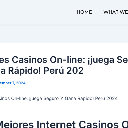
HOME
WHAT WE
es Casinos On-line: ¡juega S
a Rápido! Perú 202
ember 7, 2024
inos On-line: ¡juega Seguro Y Gana Rápido! Perú 2024
ejores Internet Casinos O