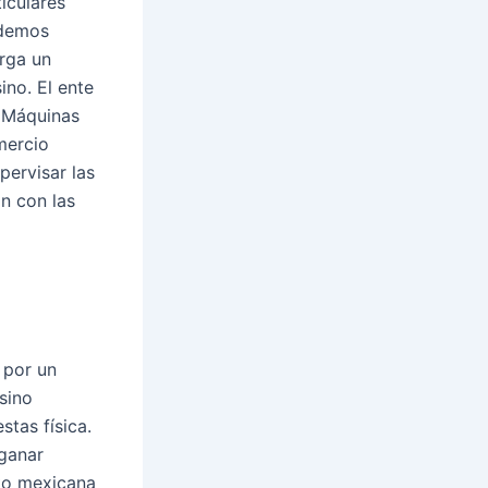
iculares
odemos
orga un
ino. El ente
y Máquinas
mercio
pervisar las
n con las
 por un
sino
tas física.
 ganar
to mexicana