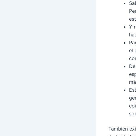
Sa
Per
est
Y 
hac
Pa
el 
con
De
es
má
Es
ge
co
so
También exi