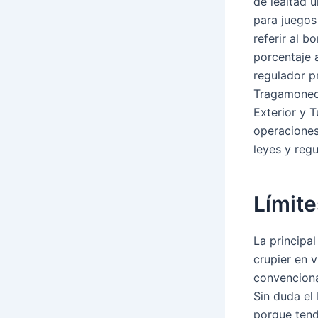
de lealtad 
para juegos
referir al b
porcentaje a
regulador p
Tragamoneda
Exterior y 
operaciones
leyes y regu
Límit
La principa
crupier en 
convenciona
Sin duda el
porque tend