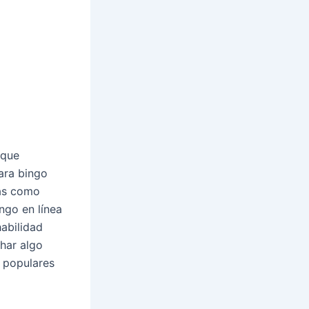
 que
ara bingo
jas como
ngo en línea
habilidad
char algo
s populares