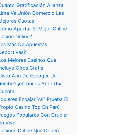
Cuánto Gratificación Alianza
Lima Vs Unión Comercio Las
Mejores Cuotas
Cómo Apartar El Mejor Online
Casino Online?
¿es Más De Apuestas
Deportivas?
Los Mejores Casinos Que
Incluye Giros Gratis
¿listo Afin De Escoger Un
Recibo? ¡entonces Abre Una
Cuenta!
¿quieres Encajar Ya? Prueba El
Propio Casino Top En Perú
Juegos Populares Con Crupier
En Vivo
Casinos Online Que Deben