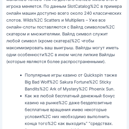
игрока меняется. По данным SlotCatalog%2C в примера
онлайн машин доступно всего около 240 классических
слотов. Wilds%2C Scatters и Multipliers – Уже все
онлайн-слоты поставляются с Вайлд символом%2C
скатером и множителями. Вайлд символ служит
любой символ (кроме скатера)%2C чтобы
максимизировать ваш выигрыш. Вайлды могут иметь
одни особенности%2C в ином числе липкие Вайлды
(которые являются более распространенными).
Популярные игры казино от Quickspin также
Big Bad Wolf%2C Sakura Fortune%2C Sticky
Bandits%2C Ark of Mystery%2C Phoenix Sun.
Как же любой бесплатный денежный бонус
казино на рынке%2C даже бездепозитные
бесплатные вращения имею некоторые
условия%2C них необходимо выполнить
конца того%2C как выходить” “средствах.