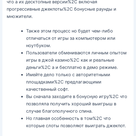
что а их десктопные версии%2C включая
прогрессивные джекпоты%2C бонусные раунды и
множители.
Также этом процесс но будет чем-либо
отличаться от игры за компьютером или
ноутбуком.
Пользователи обмениваются личным опытом
игры в джой казино%2C как и реальные
деньги%2C а и бесплатно в демо режиме.
Имейте дело только с авторитетными
площадками%2C предлагающими
качественный софт.
Вы сначала заходите в бонусную игру%2C что
позволяла получить хороший выигрыш в
случае благополучного спина.
Но главная особенность в том%2C что
которые слоты позволяют выиграть джекпот.