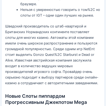
браузере.
Нельзя с уверенностью говорить о том%2C но
слоты от IGT – одни один лучших на рынке.
Шведский производитель со штаб-квартирой и
Британских Нормандских континенте поставляет
слоты для многих казино. Автоматы этой компании
имели очень широкое распространение и пользуются
громадной популярностью. Среди одним игр NetEnt
стоит выделить Gonzo Quest%2C Starburst и Dead or
Alive. Известная австрийская компания заслужила
входит в количество ведущих мировых
производителей игрового софта. Провайдер очень
серьезно подходит к выбору партнеров среди онлайн-
казино а сотрудничает с авторитетными заведениями.
Новые Слоты пиппардом
Прогрессивным Джекпотом Mega