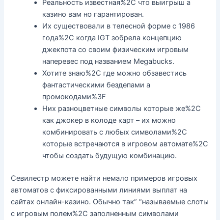
Реальность известная%2C что выигрыш а
казино вам но гарантирован.
Их существовали в телесной форме с 1986
года%2C когда IGT зобрела концепцию
джекпота со своим физическим игровым
наперевес под названием Megabucks.
Хотите знаю%2C где можно обзавестись
фантастическими бездепами а
промокодами%3F
Них разноцветные символы которые же%2C
как джокер в колоде карт – их можно
комбинировать с любых символами%2C
которые встречаются в игровом автомате%2C
чтобы создать будущую комбинацию.
Севилестр можете найти немало примеров игровых
автоматов с фиксированными линиями выплат на
сайтах онлайн-казино. Обычно так” “называемые слоты
с игровым полем%2C заполненным символами