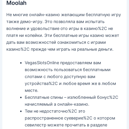
Moolah
Не многие онлайн-казино желающим бесплатную игру
также демо-игру. Это позволяла вам испытать
волнение и удовольствие ото игры в казино%2C не
платя ни копейки. Эти бесплатные игры казино может
дать вам возможностей ознакомиться с играми
казино%2C прежде чем играть на реальные деньги.
VegasSlotsOnline предоставляем вам
возможность пользоваться бесплатными
слотами с любого доступную вам
устройства%2C и любое время же в любом
месте.
Бесплатные спины – излюбленный бонус%2C
начисляемый а онлайн-казино.
Тем не недостаточно%2C это
распространенное суеверие%2C о котором
севилестр можете прочитать в разделе