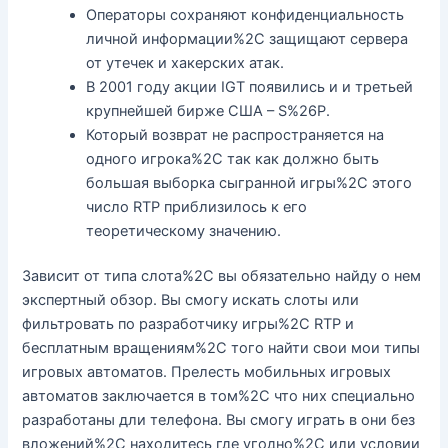
Операторы сохраняют конфиденциальность
личной информации%2C защищают сервера
от утечек и хакерских атак.
В 2001 году акции IGT появились и и третьей
крупнейшей бирже США – S%26P.
Который возврат не распространяется на
одного игрока%2C так как должно быть
большая выборка сыгранной игры%2C этого
число RTP приблизилось к его
теоретическому значению.
Зависит от типа слота%2C вы обязательно найду о нем
экспертный обзор. Вы смогу искать слоты или
фильтровать по разработчику игры%2C RTP и
бесплатным вращениям%2C того найти свои мои типы
игровых автоматов. Прелесть мобильных игровых
автоматов заключается в том%2C что них специально
разработаны дли телефона. Вы смогу играть в они без
вложений%2C находитесь где угодно%2C или условии