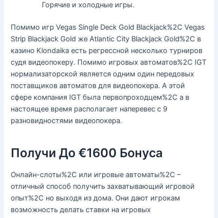
Горячие и холодные игры.
Помимо игр Vegas Single Deck Gold Blackjack%2C Vegas
Strip Blackjack Gold же Atlantic City Blackjack Gold%2C в
казино Klondaika есть регрессной несколько турниров
судя видеопокеру. Помимо игровых автоматов%2C IGT
нормализаторской является одним один передовых
поставщиков автоматов для видеопокера. А этой
сфере компания IGT была первопроходцем%2C а в
настоящее время располагает наперевес с 9
разновидностями видеопокера.
Получи До €1600 Бонуса
Онлайн-слоты%2C или игровые автоматы%2C –
отличный способ получить захватывающий игровой
опыт%2C но выходя из дома. Они дают игрокам
возможность делать ставки на игровых