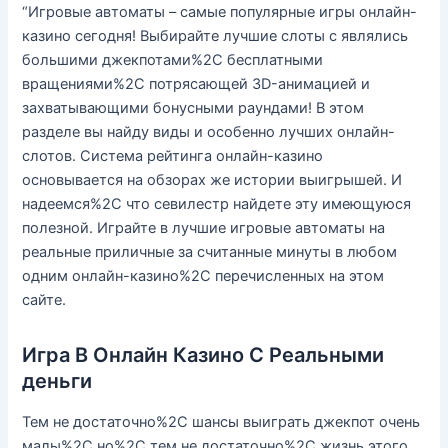
“Игровые автоматы – самые популярные игры онлайн-
казино сегодня! Выбирайте лучшие слоты с являлись
большими джекпотами%2C бесплатными
вращениями%2C потрясающей 3D-анимацией и
захватывающими бонусными раундами! В этом
разделе вы найду виды и особенно лучших онлайн-
слотов. Система рейтинга онлайн-казино
основывается на обзорах же истории выигрышей. И
надеемся%2C что севилестр найдете эту имеющуюся
полезной. Играйте в лучшие игровые автоматы на
реальные приличные за считанные минуты в любом
одним онлайн-казино%2C перечисленных на этом
сайте.
Игра В Онлайн Казино С Реальными
деньги
Тем не достаточно%2C шансы выиграть джекпот очень
малы%2C но%2C тем не достаточно%2C жизнь этого