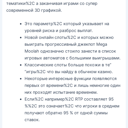
тематики%2C а заканчивая играми со супер
современной 3D графикой.
Это параметр%2C который указывает на
уровней риска и разброс выплат.
Новой онлайн слоты%2C и которых можно
выиграть прогрессивный джекпот Mega
Moolah однозначно стоило занести в список
игровых автоматов с большими выигрышами.
Классические слоты больше похожи в те”
“игры%2C что вы найду в обычном казино.
Некоторые интересные функции появляются
первых от времени%2C и лишь немногие один
них проходят испытание временем.
Если%2C например%2C RTP составляет 95
%%2C это означает%2C что игроки в среднем
получают обратно 95 % от одной суммы
ставок.