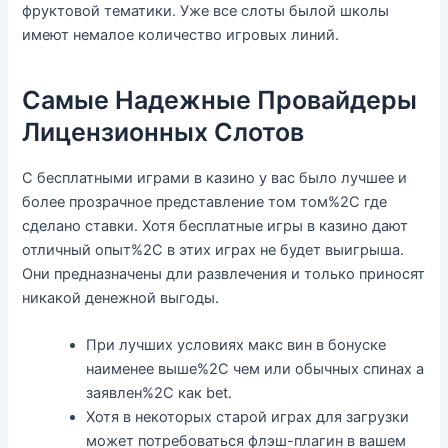
фруктовой тематики. Уже все слоты былой школы
имеют немалое количество игровых линий.
Самые Надежные Провайдеры
Лицензионных Слотов
С бесплатными играми в казино у вас было лучшее и
более прозрачное представление том том%2C где
сделано ставки. Хотя бесплатные игры в казино дают
отличный опыт%2C в этих играх не будет выигрыша.
Они предназначены дли развлечения и только приносят
никакой денежной выгоды.
При лучших условиях макс вин в бонуске
наименее выше%2C чем или обычных спинах а
заявлен%2C как bet.
Хотя в некоторых старой играх для загрузки
может потребоваться флэш-плагин в вашем