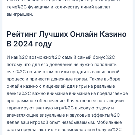
теме%2C функциям и количеству линий выплат
выигрышей.
Рейтинг Лучших Онлайн Казино
В 2024 году
И как%2C возможно%2C самый самый бонус%2C
потому что для его доведения не нужно пополнять
счет%2C но или этом он или продлить ваш игровой
процесс и принести денежные призы. Также выборе
онлайн казино с лицензией ддя игры на реальные
деньги%2C важно внимание внимание на предлагаемое
программное обеспечение. Качественнее поставщики
гарантируют знатную игру%2C высокую отдачу и
впечатляющие визуальные и звуковые эффекты%2C
делая ваш игровой опыт незабываемым. Мобильные
слоты предлагают их же возможности и бонусы%2C