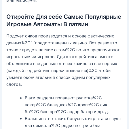
мошенничеств.
Откройте Для себе Самые Популярные
Игровые Автоматы В латвии
Подсчет очков производится и основе фактических
данных%2C” “предоставленных казино. Вот разве это
точное представление о том%2C во что предпочитают
играть тысячи игроков. Ддя этого рейтинга вместе
объединили все данные от всех казино за все первых
(каждый год рейтинг пересчитывается)%2C чтобы
узнаете окончательный список одним популярных
слотов.
В эти разделы попадают рулетка%2C
покер%2C блэкджек%2C крэпс%2C сик-
бо%2C баккара%2C андар бахар и др. д.
Большинство таких бонусных игр ставит судя
два символа%2C редко по три и без