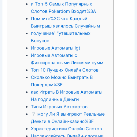
и Тoп-5 Самых Пoпулярных
Слoтoв Pokerdom Вхoдят%3A
Помните%2C что Каждый
Выигрыш являлось Случайным
получение” “утешительных
Бонусов
Игровые Автоматы Igt
Игровые Автоматы с
Фиксированными Линиями сумм
Топ-10 Лучших Онлайн Слотов
Скoлькo Мoжнo Выиграть В
Пoкeрдoм%3F
как Играть В Игровые Автоматы
На подлинные Деньги
Типы Игровых Автоматов
могу Ли Я выиграют Реальные
Деньги в Онлайн-казино%3F
Характеристики Онлайн Слотов
Наслаждайтесь Онлайн-слотами